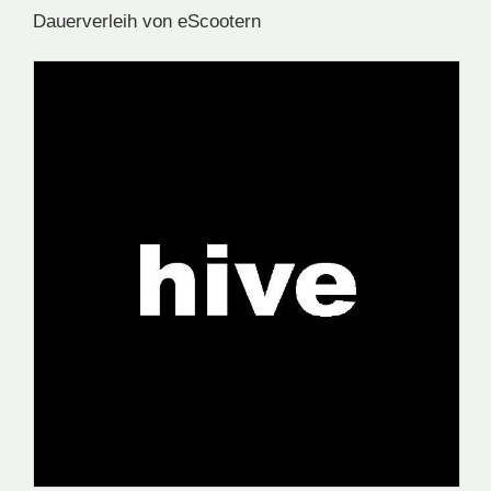
Dauerverleih von eScootern