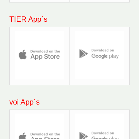
TIER App`s
voi App`s