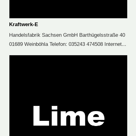
Kraftwerk-E
Handelsfabrik Sachsen GmbH Barthügelsstraße 40
01689 Weinböhla Telefon: 035243 474508 Internet...