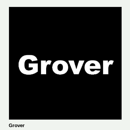
Grover