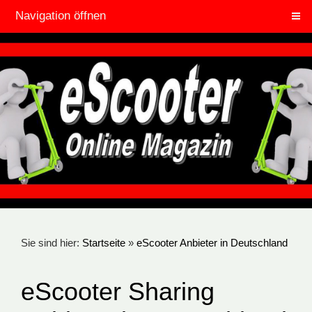
Navigation öffnen
Sie sind hier:
Startseite
»
eScooter Anbieter in Deutschland
eScooter Sharing