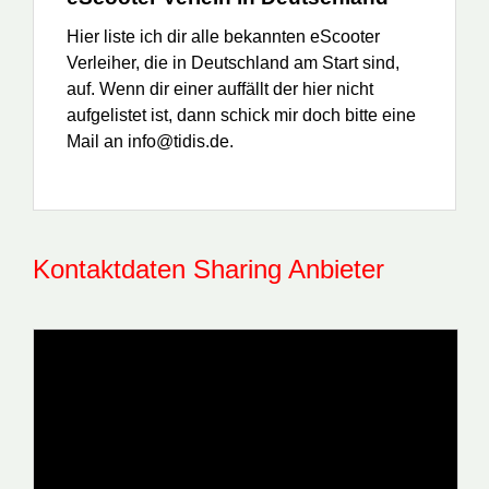
Hier liste ich dir alle bekannten eScooter
Verleiher, die in Deutschland am Start sind,
auf. Wenn dir einer auffällt der hier nicht
aufgelistet ist, dann schick mir doch bitte eine
Mail an info@tidis.de.
Kontaktdaten Sharing Anbieter