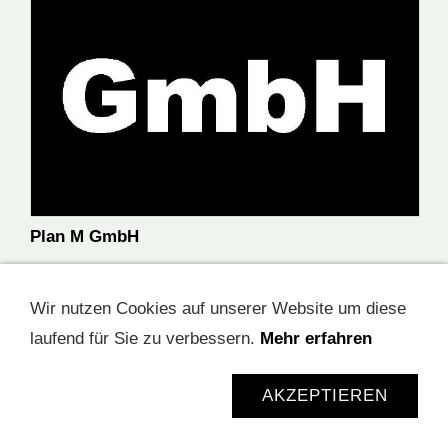
Plan M GmbH
Plan M GmbH Viktoriastr. 26-28 45468 Mülheim an
der Ruhr Deutschland Telefon: +49 208 30228 0 ...
Wir nutzen Cookies auf unserer Website um diese
laufend für Sie zu verbessern.
Mehr erfahren
AKZEPTIEREN