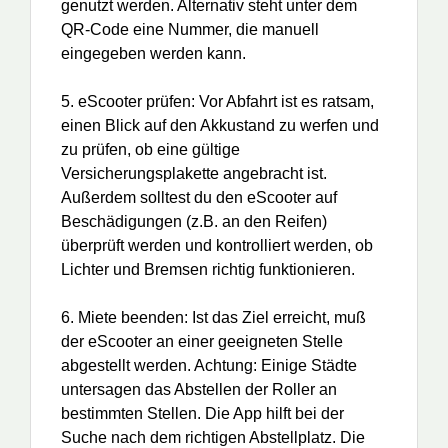
genutzt werden. Alternativ steht unter dem
QR-Code eine Nummer, die manuell
eingegeben werden kann.
5. eScooter prüfen: Vor Abfahrt ist es ratsam,
einen Blick auf den Akkustand zu werfen und
zu prüfen, ob eine gültige
Versicherungsplakette angebracht ist.
Außerdem solltest du den eScooter auf
Beschädigungen (z.B. an den Reifen)
überprüft werden und kontrolliert werden, ob
Lichter und Bremsen richtig funktionieren.
6. Miete beenden: Ist das Ziel erreicht, muß
der eScooter an einer geeigneten Stelle
abgestellt werden. Achtung: Einige Städte
untersagen das Abstellen der Roller an
bestimmten Stellen. Die App hilft bei der
Suche nach dem richtigen Abstellplatz. Die