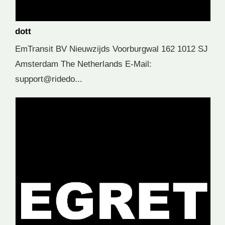
dott
EmTransit BV Nieuwzijds Voorburgwal 162 1012 SJ
Amsterdam The Netherlands E-Mail:
support@ridedo...