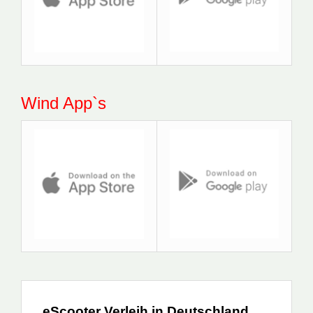
Wind App`s
eScooter Verleih in Deutschland