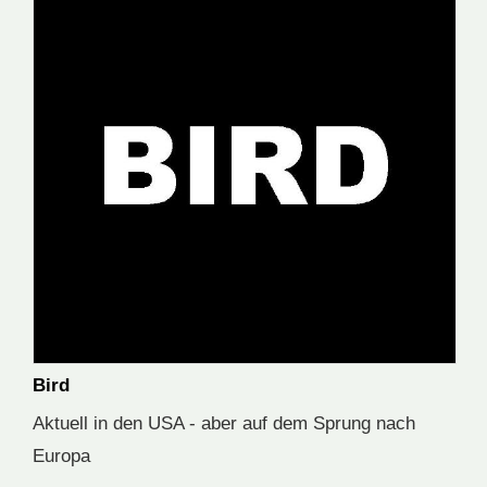
Bird
Aktuell in den USA - aber auf dem Sprung nach
Europa