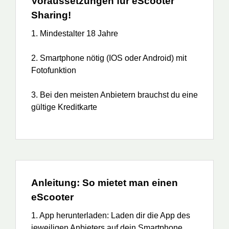
Voraussetzungen für eScooter
Sharing!
1. Mindestalter 18 Jahre
2. Smartphone nötig (IOS oder Android) mit
Fotofunktion
3. Bei den meisten Anbietern brauchst du eine
gültige Kreditkarte
Anleitung: So mietet man einen
eScooter
1. App herunterladen: Laden dir die App des
jeweiligen Anbieters auf dein Smartphone