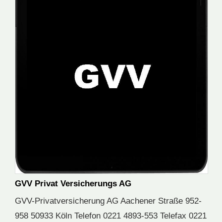
GVV Privat Versicherungs AG
GVV-Privatversicherung AG Aachener Straße 952-
958 50933 Köln Telefon 0221 4893-553 Telefax 0221