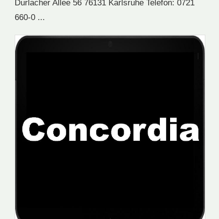
Durlacher Allee 56 76131 Karlsruhe Telefon: 0721
660-0 ...