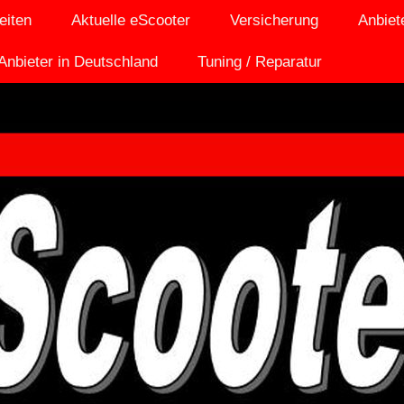
eiten
Aktuelle eScooter
Versicherung
Anbiet
Anbieter in Deutschland
Tuning / Reparatur