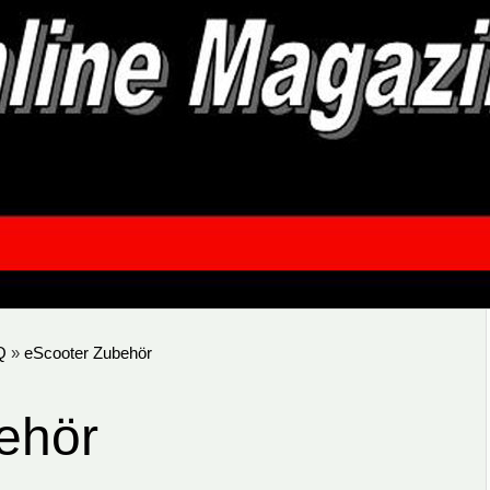
Q
»
eScooter Zubehör
ehör