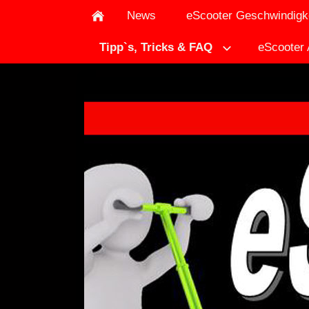
News
eScooter Geschwindigk
Tipp`s, Tricks & FAQ
eScooter 