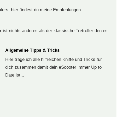
ters, hier findest du meine Empfehlungen.
ist nichts anderes als der klassische Tretroller den es
Allgemeine Tipps & Tricks
Hier trage ich alle hilfreichen Kniffe und Tricks für
dich zusammen damit dein eScooter immer Up to
Date ist...