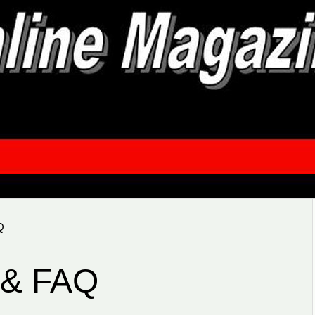
Q
s & FAQ