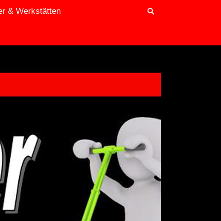
er & Werkstätten