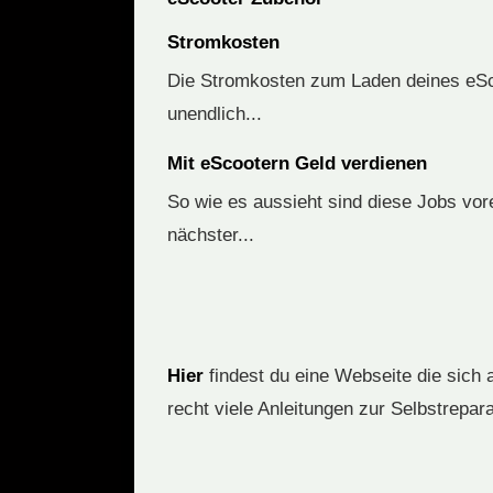
Stromkosten
Die Stromkosten zum Laden deines eSco
unendlich...
Mit eScootern Geld verdienen
So wie es aussieht sind diese Jobs vor
nächster...
Hier
findest du eine Webseite die sich 
recht viele Anleitungen zur Selbstrepara