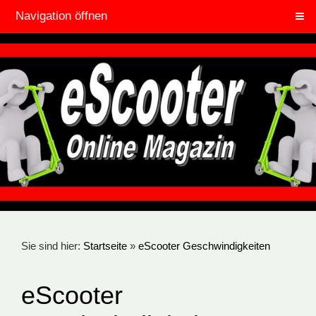
Navigation öffnen
Sie sind hier:
Startseite
»
eScooter Geschwindigkeiten
eScooter