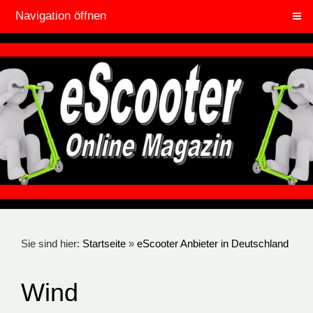
Navigation öffnen
Sie sind hier:
Startseite
»
eScooter Anbieter in Deutschland
Wind