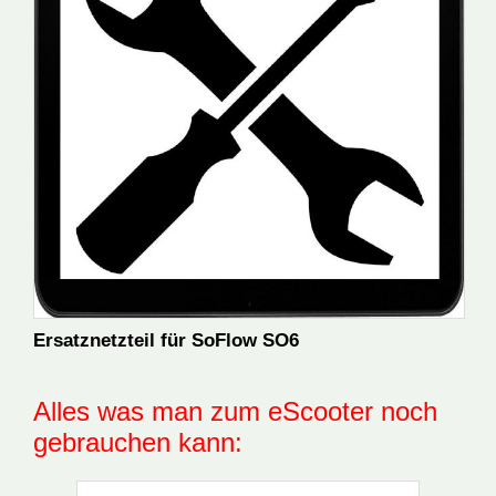
Ersatznetzteil für SoFlow SO6
Alles was man zum eScooter noch
gebrauchen kann: